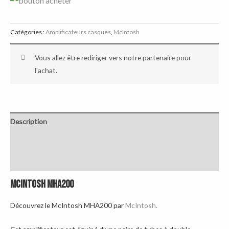
Catégories :
Amplificateurs casques
,
McIntosh
Vous allez être rediriger vers notre partenaire pour
l'achat.
Description
Informations complémentaires
Avis (0)
McIntosh MHA200
Découvrez le McIntosh MHA200 par
McIntosh
.