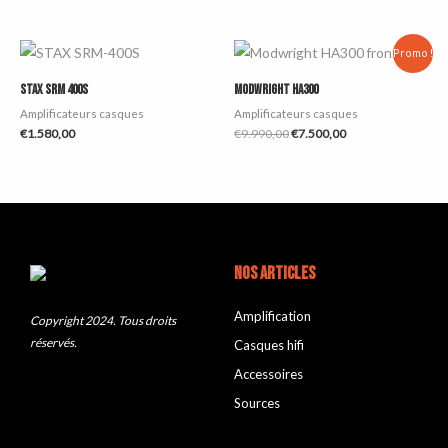
Le
Le
Promo !
prix
prix
initial
actuel
Stax SRM 400S
Modwright HA300
était :
est :
€9.990,00.
€7.500,00.
Amplificateurs casques
Amplificateurs casques
€
1.580,00
€
9.990,00
€
7.500,00
NOS ARTICLES
Amplification
Copyright 2024. Tous droits
réservés.
Casques hifi
Accessoires
Sources