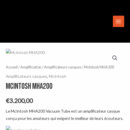
Aller
Main
au
Menu
contenu
Accueil
/
Amplification
/
Amplificateurs casques
/ McIntosh MHA200
Amplificateurs casques
,
McIntosh
McIntosh MHA200
€
3.200,00
Le McIntosh MHA200 Vacuum Tube est un amplificateur casque
conçu pour les amateurs qui exigent le meilleur de leurs écouteurs.