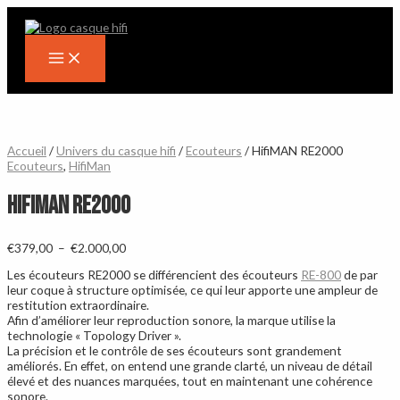
Main
Aller
Plage
Menu
au
de
contenu
prix :
€379,00
à
€2.000,00
Accueil
/
Univers du casque hifi
/
Ecouteurs
/ HifiMAN RE2000
Ecouteurs
,
HifiMan
HifiMAN RE2000
€
379,00
–
€
2.000,00
Les écouteurs RE2000 se différencient des écouteurs
RE-800
de par
leur coque à structure optimisée, ce qui leur apporte une ampleur de
restitution extraordinaire.
Afin d’améliorer leur reproduction sonore, la marque utilise la
technologie « Topology Driver ».
La précision et le contrôle de ses écouteurs sont grandement
améliorés. En effet, on entend une grande clarté, un niveau de détail
élevé et des nuances marquées, tout en maintenant une cohérence
sonore.