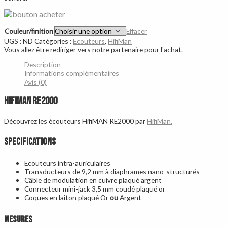
Couleur/finition
Effacer
UGS :
ND
Catégories :
Ecouteurs
,
HifiMan
Vous allez être rediriger vers notre partenaire pour l'achat.
Description
Informations complémentaires
Avis (0)
HifiMAN RE2000
Découvrez les écouteurs HifiMAN RE2000 par
HifiMan.
SPECIFICATIONS
Ecouteurs intra-auriculaires
Transducteurs de 9,2 mm à diaphrames nano-structurés
Câble de modulation en cuivre plaqué argent
Connecteur mini-jack 3,5 mm coudé plaqué or
Coques en laiton plaqué Or
ou
Argent
Me
sures