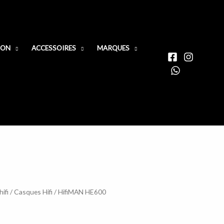
ION
ACCESSOIRES
MARQUES
ifi
/
Casques Hifi
/ HifiMAN HE600