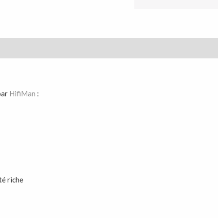
par
HifiMan
:
té riche