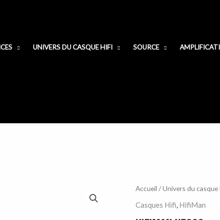
ICES
UNIVERS DU CASQUE HIFI
SOURCE
AMPLIFICAT
Accueil
/
Univers du casque h
Casques Hifi
,
HifiMan