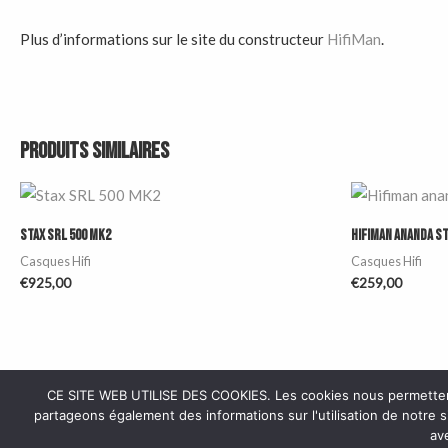
Plus d’informations sur le site du constructeur
HifiMan
.
Produits similaires
Stax SRL 500 MK2
HifiMAN Ananda S
Casques Hifi
Casques Hifi
€
925,00
€
259,00
CE SITE WEB UTILISE DES COOKIES. Les cookies nous permettent d
partageons également des informations sur l'utilisation de notre 
ave