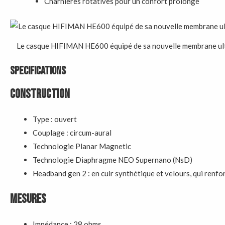
Charnières rotatives pour un confort prolongé
Le casque HIFIMAN HE600 équipé de sa nouvelle membrane ultra f
SPECIFICATIONS
Construction
Type : ouvert
Couplage : circum-aural
Technologie Planar Magnetic
Technologie Diaphragme NEO Supernano (NsD)
Headband gen 2 : en cuir synthétique et velours, qui renforc
Mesures
Impédance : 28 ohms