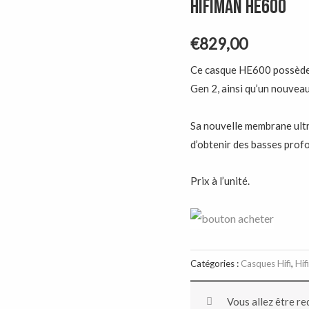
HifiMAN HE600
€
829,00
Ce casque HE600 possède
Gen 2, ainsi qu’un nouvea
Sa nouvelle membrane ultr
d’obtenir des basses prof
Prix à l’unité.
Catégories :
Casques Hifi
,
Hif
Vous allez être re