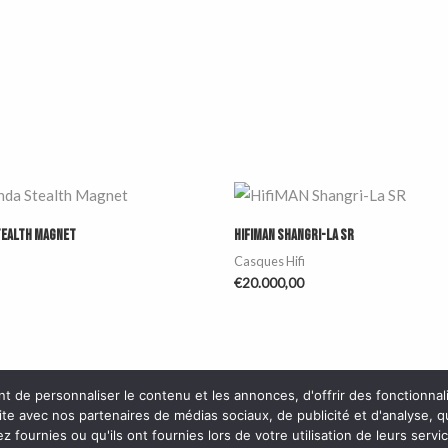
tealth Magnet
HifiMAN Shangri-La SR
Casques Hifi
€
20.000,00
e personnaliser le contenu et les annonces, d'offrir des fonctionnalité
site avec nos partenaires de médias sociaux, de publicité et d'analyse, 
z fournies ou qu'ils ont fournies lors de votre utilisation de leurs servi